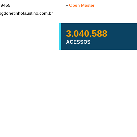
.9465
»
Open Master
ogdonetinhofaustino.com.br
3.040.588
ACESSOS