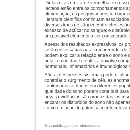
Dietas ricas em carne vermelha, excesso 
lácteos estão entre os comportamentos a
alimentação, os pesquisadores lembram q
literatura científica continuam associad
diversos tipos de câncer. Entre eles est
excesso de açúcar no sangue; e distúrbio
um possível elemento a ser considerado n
Apesar dos resultados expressivos, os p
serão necessárias para compreender de 
podem explicar a relação entre o sono e
pela comunidade científica envolve o imp
hormonais, inflamatórios e imunológicos
Alterações nesses sistemas podem influe
controlar o surgimento de células anorm
confirmar os achados em diferentes popul
qualidade do sono podem contribuir para 
novas evidências são produzidas, os res
encarar os distúrbios do sono não apen
como um aspecto potencialmente relevan
Essa publicação é um oferecimento