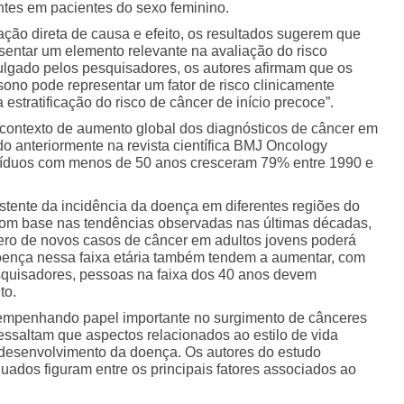
ntes em pacientes do sexo feminino.
ção direta de causa e efeito, os resultados sugerem que
sentar um elemento relevante na avaliação do risco
ulgado pelos pesquisadores, os autores afirmam que os
ono pode representar um fator de risco clinicamente
estratificação do risco de câncer de início precoce”.
contexto de aumento global dos diagnósticos de câncer em
o anteriormente na revista científica BMJ Oncology
víduos com menos de 50 anos cresceram 79% entre 1990 e
stente da incidência da doença em diferentes regiões do
Com base nas tendências observadas nas últimas décadas,
ero de novos casos de câncer em adultos jovens poderá
oença nessa faixa etária também tendem a aumentar, com
squisadores, pessoas na faixa dos 40 anos devem
to.
empenhando papel importante no surgimento de cânceres
essaltam que aspectos relacionados ao estilo de vida
 desenvolvimento da doença. Os autores do estudo
ados figuram entre os principais fatores associados ao