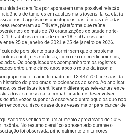
unidade científica por apontarem uma possível relação
incidência de tumores em adultos mais jovens, faixa etária
essivo nos diagnósticos oncológicos nas últimas décadas.
ores recorreram ao TriNetX, plataforma que reúne
rovenientes de mais de 70 organizações de saúde norte-
3.116 adultos com idade entre 18 e 50 anos que
a entre 25 de janeiro de 2021 e 25 de janeiro de 2026.
ificuldade persistente para dormir sem que o problema
u a outras condições médicas, como uso de medicamentos,
sociadas. Os pesquisadores acompanharam os registros
icados entre um e cinco anos após o relato da insônia.
um grupo muito maior, formado por 18.437.709 pessoas da
 histórico de problemas relacionados ao sono. Ao analisar
s, os cientistas identificaram diferenças relevantes entre
osticados com insônia, a probabilidade de desenvolver
s de três vezes superior à observada entre aqueles que não
bém encontrou risco quase duas vezes maior para câncer de
.
pesquisadores verificaram um aumento aproximado de 50%
insônia. No resumo científico apresentado durante o
sociação foi observada principalmente em tumores