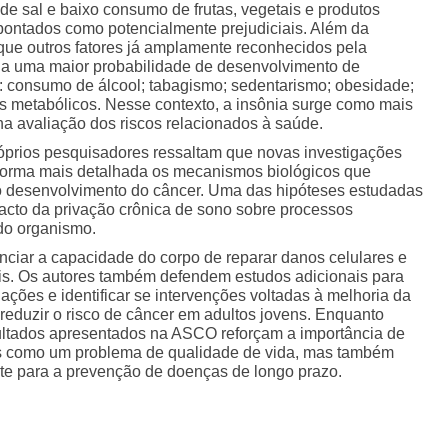
de sal e baixo consumo de frutas, vegetais e produtos
pontados como potencialmente prejudiciais. Além da
ue outros fatores já amplamente reconhecidos pela
os a uma maior probabilidade de desenvolvimento de
ão: consumo de álcool; tabagismo; sedentarismo; obesidade;
s metabólicos. Nesse contexto, a insônia surge como mais
a avaliação dos riscos relacionados à saúde.
róprios pesquisadores ressaltam que novas investigações
forma mais detalhada os mecanismos biológicos que
 o desenvolvimento do câncer. Uma das hipóteses estudadas
acto da privação crônica de sono sobre processos
 do organismo.
nciar a capacidade do corpo de reparar danos celulares e
ais. Os autores também defendem estudos adicionais para
ações e identificar se intervenções voltadas à melhoria da
reduzir o risco de câncer em adultos jovens. Enquanto
ultados apresentados na ASCO reforçam a importância de
as como um problema de qualidade de vida, mas também
te para a prevenção de doenças de longo prazo.