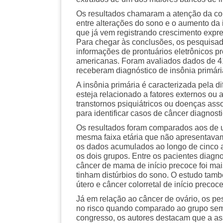
Os resultados chamaram a atenção da com
entre alterações do sono e o aumento da 
que já vem registrando crescimento expr
Para chegar às conclusões, os pesquisad
informações de prontuários eletrônicos p
americanas. Foram avaliados dados de 41
receberam diagnóstico de insônia primári
A insônia primária é caracterizada pela d
esteja relacionado a fatores externos o
transtornos psiquiátricos ou doenças as
para identificar casos de câncer diagnost
Os resultados foram comparados aos de 
mesma faixa etária que não apresentavam
os dados acumulados ao longo de cinco ano
os dois grupos. Entre os pacientes diagn
câncer de mama de início precoce foi mai
tinham distúrbios do sono. O estudo tam
útero e câncer colorretal de início precoce
Já em relação ao câncer de ovário, os 
no risco quando comparado ao grupo sem 
congresso, os autores destacam que a as