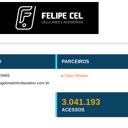
O
PARCEIROS
.9465
»
Open Master
ogdonetinhofaustino.com.br
3.041.193
ACESSOS