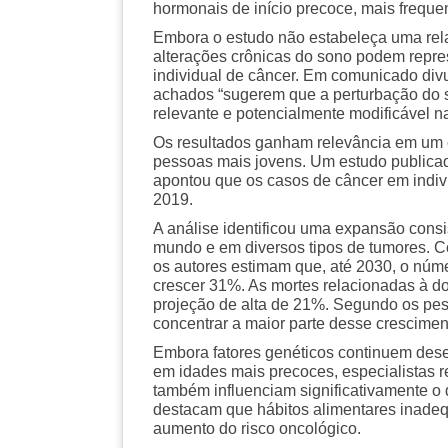
hormonais de início precoce, mais freque
Embora o estudo não estabeleça uma rela
alterações crônicas do sono podem repre
individual de câncer. Em comunicado div
achados “sugerem que a perturbação do s
relevante e potencialmente modificável na 
Os resultados ganham relevância em um 
pessoas mais jovens. Um estudo publicad
apontou que os casos de câncer em indi
2019.
A análise identificou uma expansão consi
mundo e em diversos tipos de tumores. 
os autores estimam que, até 2030, o núm
crescer 31%. As mortes relacionadas à d
projeção de alta de 21%. Segundo os pe
concentrar a maior parte desse crescimen
Embora fatores genéticos continuem des
em idades mais precoces, especialistas r
também influenciam significativamente o
destacam que hábitos alimentares inadequ
aumento do risco oncológico.