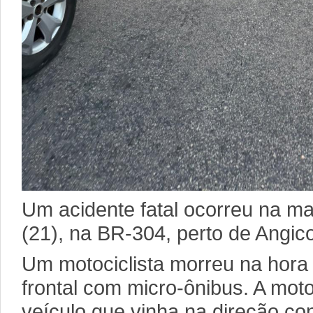
Um acidente fatal ocorreu na m
(21), na BR-304, perto de Angic
Um motociclista morreu na hora
frontal com micro-ônibus. A mot
veículo que vinha na direção co