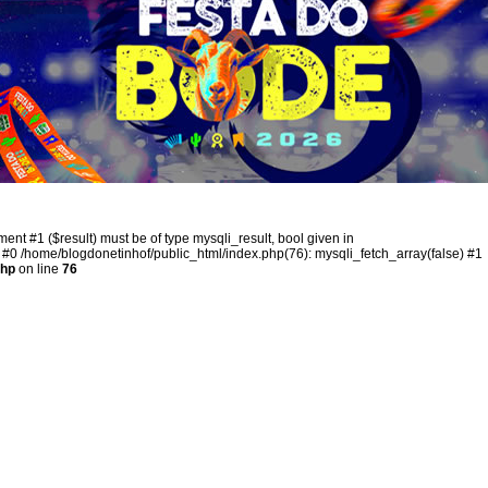
ent #1 ($result) must be of type mysqli_result, bool given in
 #0 /home/blogdonetinhof/public_html/index.php(76): mysqli_fetch_array(false) #1
php
on line
76