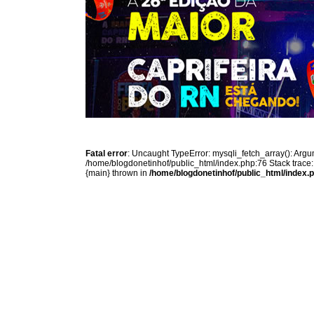
Fatal error
: Uncaught TypeError: mysqli_fetch_array(): Argum
/home/blogdonetinhof/public_html/index.php:76 Stack trace:
{main} thrown in
/home/blogdonetinhof/public_html/index.